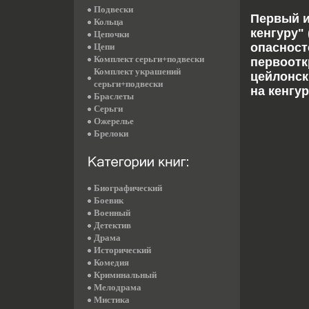
Подвески
Первый и
Кольца
кенгуру"
Цепочки
опасност
Цепи
Комплект серьги+подвески
первоотк
Комплект украшений
цейлонск
серьги+подвески
на кенгу
Браслеты
Серьги
Ожерелье
Брелоки
Биографический
Боевик
Военный
Детектив
Драма
Исторический
Комедия
Криминальный
Мелодрама
Мистика