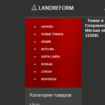
Томек в
Сохранно
Мягкая о
11526t.
Колье