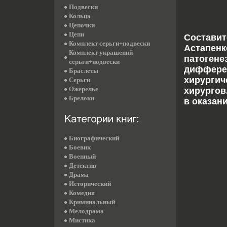
Подвески
Кольца
Цепочки
Цепи
Составит
Комплект серьги+подвески
Астапенк
Комплект украшений
патогене
серьги+подвески
дифферен
Браслеты
хирургич
Серьги
Ожерелье
хирургов
Брелоки
в оказан
Биографический
Боевик
Военный
Детектив
Драма
Исторический
Комедия
Криминальный
Мелодрама
Мистика