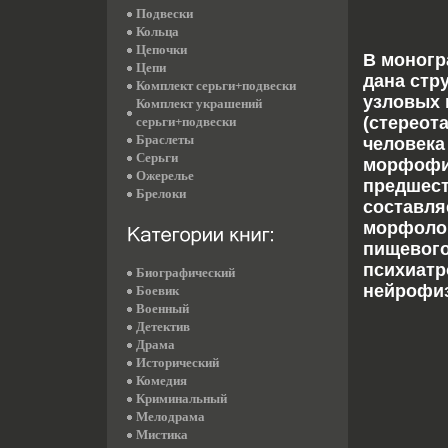
Подвески
Кольца
Цепочки
В моногр
Цепи
дана стр
Комплект серьги+подвески
узловых 
Комплект украшений
(стереот
серьги+подвески
Браслеты
человека
Серьги
морфофиз
Ожерелье
предшест
Брелоки
составля
морфоло
пищевого
психиатр
Биографический
нейрофиз
Боевик
Военный
Детектив
Драма
Исторический
Комедия
Криминальный
Мелодрама
Мистика