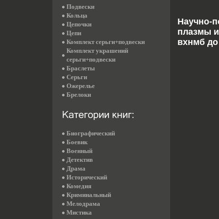
Подвески
Кольца
Научно-п
Цепочки
плазмы и
Цепи
вхнмб до
Комплект серьги+подвески
Комплект украшений
серьги+подвески
Браслеты
Серьги
Ожерелье
Брелоки
Биографический
Боевик
Военный
Детектив
Драма
Исторический
Комедия
Криминальный
Мелодрама
Мистика