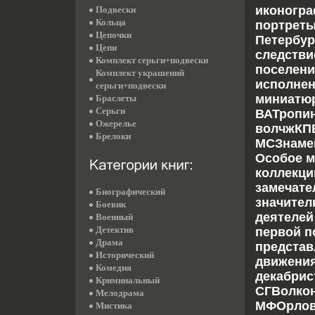
иконогра
Подвески
Кольца
портреты
Цепочки
Петербур
Цепи
следстви
Комплект серьги+подвески
поселени
Комплект украшений
исполнен
серьги+подвески
миниатюр
Браслеты
Серьги
ВАТропи
Ожерелье
волчжКП
Брелоки
МСЗнамен
Особое м
коллекци
замечате
Биографический
значител
Боевик
деятелей
Военный
Детектив
первой п
Драма
представ
Исторический
движения
Комедия
декабрис
Криминальный
СГВолкон
Мелодрама
МФОрлова
Мистика