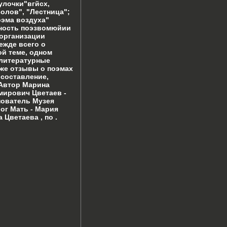
улочки"вгйсх,
олов", "Лестница";
оэма воздуха"
нность поэзвомюйии
организации
ежде всего о
ой теме, одном
 литературные
кже отзывы о поэмах
 составление,
 Автор Марина
мирович Цветаев -
нователь Музея
ог Мать - Мария
Цветаева , по .