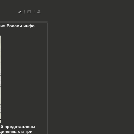
зия России инфо
ей представлены
диненных в три