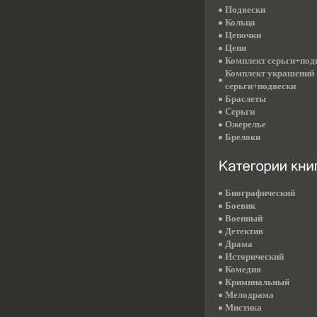
Подвески
Кольца
Цепочки
Цепи
Комплект серьги+под
Комплект украшений
серьги+подвески
Браслеты
Серьги
Ожерелье
Брелоки
Биографический
Боевик
Военный
Детектив
Драма
Исторический
Комедия
Криминальный
Мелодрама
Мистика