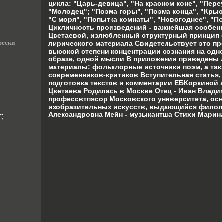
цикла: "Царь-девица", "На красном коне", "Пере
"Молодец"; "Поэма горы", "Поэма конца", "Крыс
"С моря", "Попытка комнаты", "Новогоднее", "П
Цикличность произведений - важнейшая особе
Цветаевой, излюбленный структурный принцип 
вески
лирического материала Свидетельствует это пр
высокой степени концентрации сознания на одн
образе, одной мысли В приложении приведены
материалы: фольклорные источники поэм, а та
современников-критиков Вступительная статья,
подготовка текстов и комментарии ЕБКоркиной
Цветаева Родилась в Москве Отец - Иван Влади
профессвтпясор Московского университета, ос
изобразительных искусств, выдающийся филол
Александровна Мейн - музыкантша Стихи Марина 