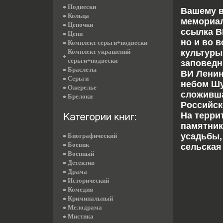
Подвески
Вашему в
Кольца
мемориал
Цепочки
ссылка В
Цепи
но и во 
Комплект серьги+подвески
Комплект украшений
культуры
серьги+подвески
заповедн
Браслеты
ВИ Ленин
Серьги
небом Шу
Ожерелье
сложивша
Брелоки
Российск
На терри
памятник
усадьбы,
Биографический
Боевик
сельская
Военный
Детектив
Драма
Исторический
Комедия
Криминальный
Мелодрама
Мистика