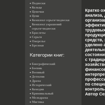
Подвески
Кольца
Кратко о
Цепочки
анализа,
Цепи
организа
Комплект серьги+подвески
Комплект украшений
эффектив
серьги+подвески
трудовых
Браслеты
продукци
Серьги
средств,
Ожерелье
уделено 
Брелоки
деятельн
состояни
с традиц
Биографический
хозяйств
Боевик
финансов
Военный
интерпре
Детектив
професси
Драма
по специ
Исторический
контроль
Комедия
Криминальный
Автор Се
Мелодрама
Мистика