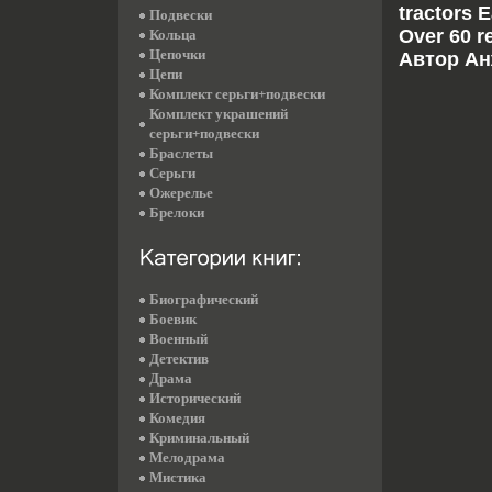
tractors 
Подвески
Over 60 r
Кольца
Цепочки
Автор Анж
Цепи
Комплект серьги+подвески
Комплект украшений
серьги+подвески
Браслеты
Серьги
Ожерелье
Брелоки
Биографический
Боевик
Военный
Детектив
Драма
Исторический
Комедия
Криминальный
Мелодрама
Мистика