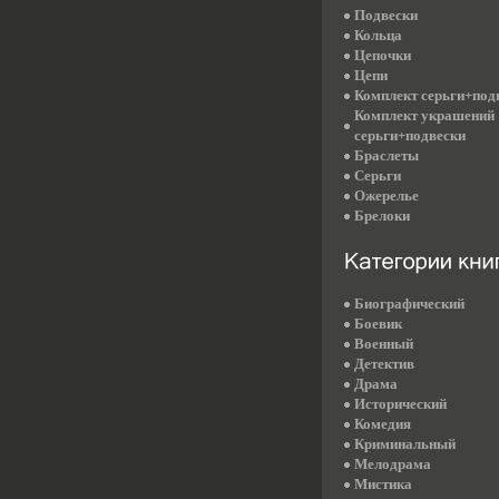
Подвески
Кольца
Цепочки
Цепи
Комплект серьги+под
Комплект украшений
серьги+подвески
Браслеты
Серьги
Ожерелье
Брелоки
Биографический
Боевик
Военный
Детектив
Драма
Исторический
Комедия
Криминальный
Мелодрама
Мистика