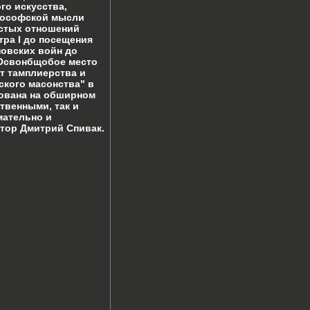
го искусства,
лософской мысли
остых отношений
тра I до посещения
новских войн до
 Освонбщобое место
т тамплиерства и
ского масонства" в
ована на обширном
твенными, так и
мательно и
втор Дмитрий Спивак.