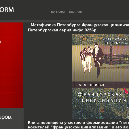
Метафизика Петербурга Французская цивилиза
Петербургская серия инфо 9256p.
Книга посвящена участию в формировании "пет
носителей "французской цивилизации" и его в