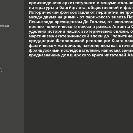
произведениях архитектурного и монументально
литературы и бавгйцглета, общественной и фи
Исторический фон составляют перипетии непр
между двумя нациями - от парижского визита Пе
Ленинграда президентом Де Голлем, от наполео
вески
военно-политического союза в рамках Антанты
уделено истории наших эзотерических связей, о
мартинизма екатерининской эпохи до "политиче
преддверии Февральской революции Книга осн
фактическом материале, накопленном как отечес
французскими исследователями, написана зани
предназначена для широкого круга читателей А