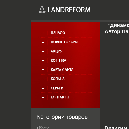
"Динамо"
Автор Па
Великим 
Колье