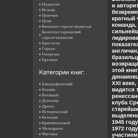
Подвески
и автори
Кольца
безвреме
Цепочки
кратный 
Цепи
команда,
Комплект серьги+подвески
сильнейш
Комплект украшений
лидирова
серьги+подвески
Браслеты
показате
Серьги
англичан
Ожерелье
бразильц
Брелоки
возвраща
этой кни
динамовц
XXI веке,
Биографический
видится 
Боевик
Военный
ренессан
Детектив
клуба Ср
Драма
старейши
Исторический
выделены
Комедия
1945 год
Криминальный
1972 год
Мелодрама
Мистика
участием