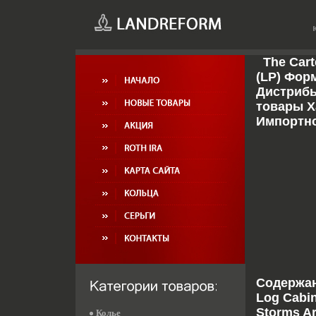
The Cart
(LP) Фор
Дистрибь
товары Х
Импортно
Содержани
Log Cabin
Storms Ar
Колье