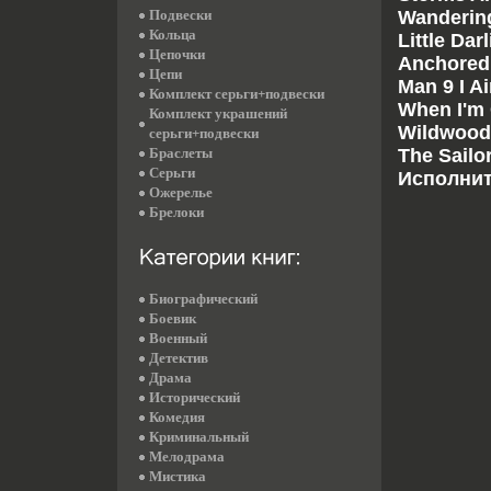
Подвески
Wandering
Кольца
Little Da
Цепочки
Anchored 
Цепи
Man 9 I A
Комплект серьги+подвески
When I'm 
Комплект украшений
Wildwood
серьги+подвески
Браслеты
The Sailo
Серьги
Исполните
Ожерелье
Брелоки
Биографический
Боевик
Военный
Детектив
Драма
Исторический
Комедия
Криминальный
Мелодрама
Мистика