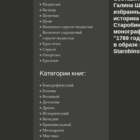
Подвески
Галина Ш
Кольца
избранны
Цепочки
историка
Цепи
Старобин
Комплект серьги+подвески
монограф
Комплект украшений
"1789 го
серьги+подвески
Браслеты
в образе
Серьги
Starobins
Ожерелье
Брелоки
Биографический
Боевик
Военный
Детектив
Драма
Исторический
Комедия
Криминальный
Мелодрама
Мистика