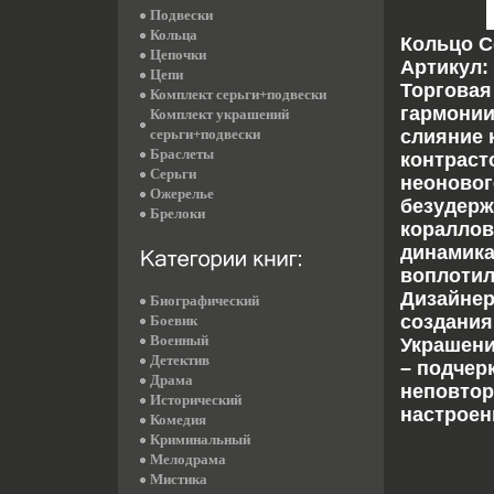
Подвески
Кольца
Кольцо С
Цепочки
Артикул: 
Цепи
Торговая
Комплект серьги+подвески
гармонии
Комплект украшений
серьги+подвески
слияние 
Браслеты
контраст
Серьги
неоновог
Ожерелье
безудерж
Брелоки
кораллов
динамика
воплотил
Дизайнер
Биографический
создания
Боевик
Военный
Украшени
Детектив
– подчер
Драма
неповтор
Исторический
настроен
Комедия
Криминальный
Мелодрама
Мистика