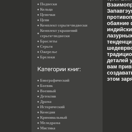
Подвески
Взаимопр
Кольца
Запавгэу
Цепочки
противоп
Цепи
обаяние 
Комплект серьги+подвески
индийски
Комплект украшений
лазурных
серьги+подвески
Браслеты
тенденци
Серьги
шедеврво
Ожерелье
традицио
Брелоки
деталей 
вам прив
создават
этом зар
Биографический
Боевик
Военный
Детектив
Драма
Исторический
Комедия
Криминальный
Мелодрама
Мистика