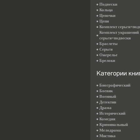
Подвески
Кольца
Цепочки
Цепи
Комплект серьги+под
Комплект украшений
серьги+подвески
Браслеты
Серьги
Ожерелье
Брелоки
Биографический
Боевик
Военный
Детектив
Драма
Исторический
Комедия
Криминальный
Мелодрама
Мистика