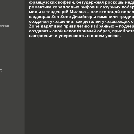
французских кофеин, безудержная роскошь инд
романтика коралловых рифов и лазурных побер
моды и тенденций Милана – все этовоьдй вопл
шедеврах Zen Zone Дизайнеры изменили тради
создания украшений, как деталей украшающих о
вески
Zone дарят вам привилегию избранных – подчер
создавать свой неповторимый образ, приобрета
настроения и уверенность в своем успехе.