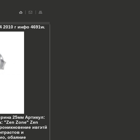
4 2010 г инфо 4691w.
ирина 25мм Артикул:
а: "Zen Zone" Zen
роникновение ивгэтй
нтрастов и
ио, обаяние