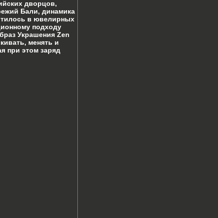
ийских дворцов,
ежий Бали, динамика
отилось в ювелирных
ционному подходу
браз Украшения Zen
кивать, менять и
я при этом заряд