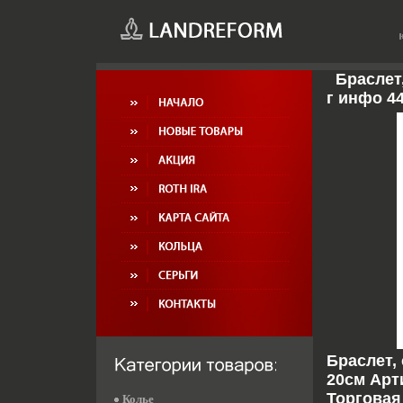
Браслет,
г инфо 4
Браслет,
20см Арти
Торговая
Колье