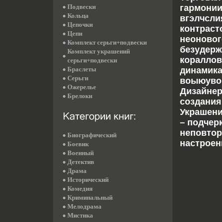
Подвески
гармонии
Кольца
вгэлчсли
Цепочки
контраст
Цепи
неоновог
Комплект серьги+подвески
безудерж
Комплект украшений
кораллов
серьги+подвески
Браслеты
динамика
Серьги
воыюувоп
Ожерелье
Дизайнер
Брелоки
создания
Украшени
– подчер
неповтор
Биографический
настроен
Боевик
Военный
Детектив
Драма
Исторический
Комедия
Криминальный
Мелодрама
Мистика