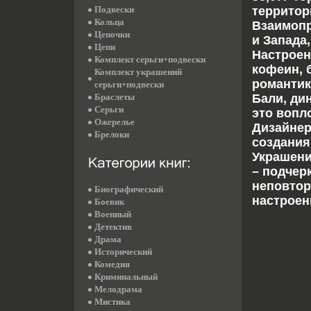
Подвески
территор
Кольца
Взаимопр
Цепочки
и Запада
Цепи
Настроен
Комплект серьги+подвески
кофеин, 
Комплект украшений
романтик
серьги+подвески
Браслеты
Бали, ди
Серьги
это вопл
Ожерелье
Дизайнер
Брелоки
создания
Украшени
– подчер
неповтор
Биографический
настроен
Боевик
Военный
Детектив
Драма
Исторический
Комедия
Криминальный
Мелодрама
Мистика