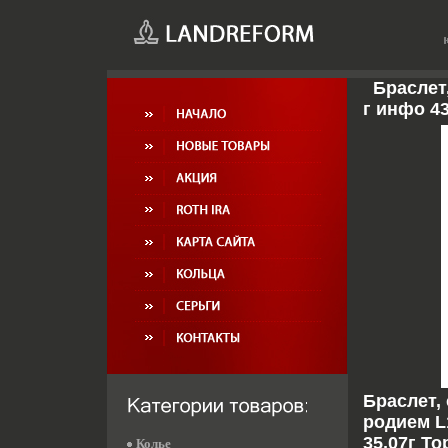
Браслет,
г инфо 4
Браслет,
родием L
35,07г То
Колье