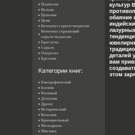
Подвески
культур 
Кольца
противоп
Цепочки
обаяние 
Цепи
индийски
Комплект серьги+подвески
лазурных
Комплект украшений
тенденци
серьги+подвески
Браслеты
ювелирны
Серьги
традицио
Ожерелье
деталей 
Брелоки
вам прив
создават
этом зар
Биографический
Боевик
Военный
Детектив
Драма
Исторический
Комедия
Криминальный
Мелодрама
Мистика