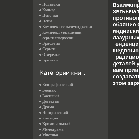
Подвески
Взаимопр
Кольца
Звгьычап
Цепочки
противоп
Цепи
обаяние 
Комплект серьги+подвески
индийски
Комплект украшений
лазурных
серьги+подвески
Браслеты
тенденци
Серьги
шедвоыоъ
Ожерелье
традицио
Брелоки
деталей 
вам прив
создават
этом зар
Биографический
Боевик
Военный
Детектив
Драма
Исторический
Комедия
Криминальный
Мелодрама
Мистика