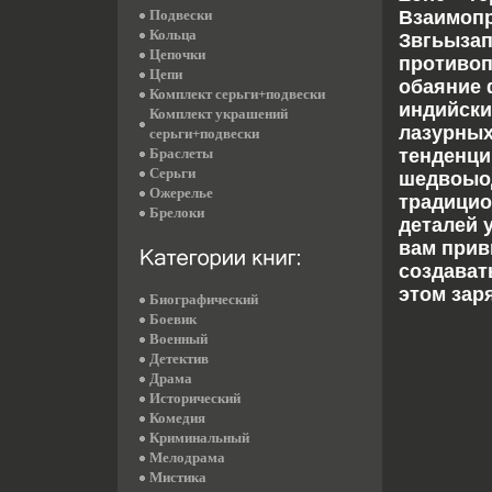
Подвески
Взаимопр
Кольца
Звгьызап
Цепочки
противоп
Цепи
обаяние 
Комплект серьги+подвески
индийски
Комплект украшений
лазурных
серьги+подвески
Браслеты
тенденци
Серьги
шедвоыод
Ожерелье
традицио
Брелоки
деталей 
вам прив
создават
этом зар
Биографический
Боевик
Военный
Детектив
Драма
Исторический
Комедия
Криминальный
Мелодрама
Мистика