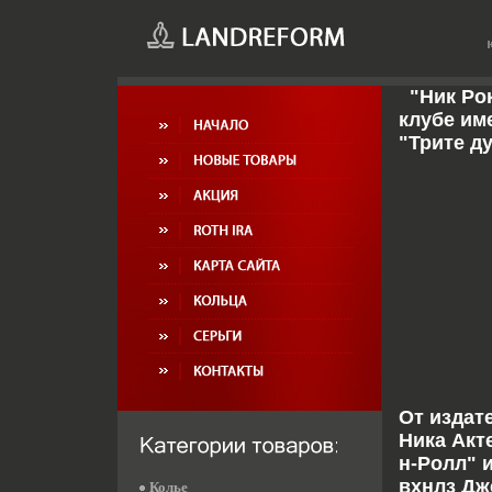
"Ник Ро
клубе им
"Трите д
От издат
Ника Акт
н-Ролл" 
вхнлз Дж
Колье