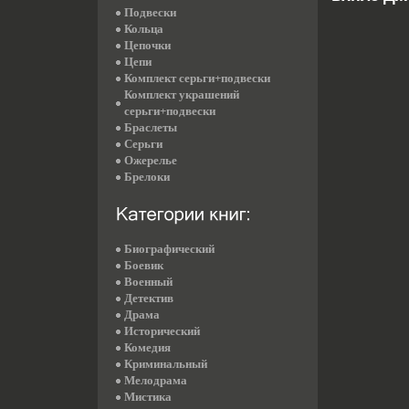
Подвески
Кольца
Цепочки
Цепи
Комплект серьги+подвески
Комплект украшений
серьги+подвески
Браслеты
Серьги
Ожерелье
Брелоки
Биографический
Боевик
Военный
Детектив
Драма
Исторический
Комедия
Криминальный
Мелодрама
Мистика