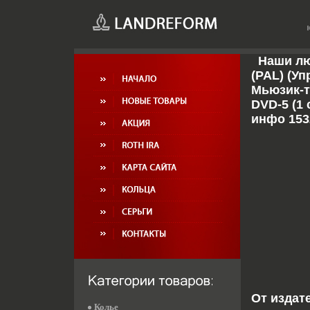
Наши л
(PAL) (У
Мьюзик-т
DVD-5 (1 
инфо 153
От издат
Колье