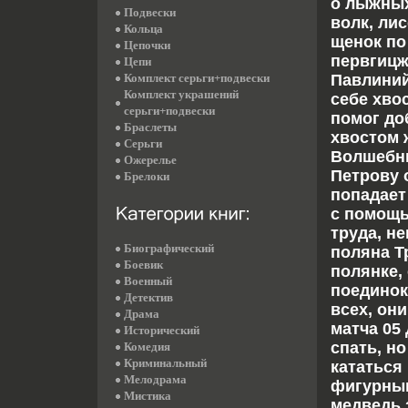
о лыжных
Подвески
волк, ли
Кольца
щенок по
Цепочки
первгицж
Цепи
Комплект серьги+подвески
Павлиний
Комплект украшений
себе хвос
серьги+подвески
помог до
Браслеты
хвостом 
Серьги
Волшебн
Ожерелье
Петрову 
Брелоки
попадает
с помощь
труда, н
Биографический
поляна Т
Боевик
полянке,
Военный
поединок
Детектив
всех, он
Драма
матча 05
Исторический
спать, н
Комедия
Криминальный
кататься 
Мелодрама
фигурным
Мистика
медведь 