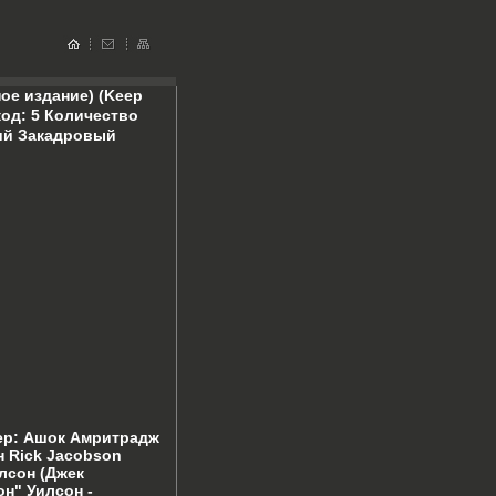
ое издание) (Keep
од: 5 Количество
кий Закадровый
ер: Ашок Амритрадж
 Rick Jacobson
лсон (Джек
он" Уилсон -