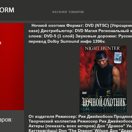
Ночной охотник Формат: DVD (NTSC) (Упрощенн
case) Дистрибьютор: DVD Магия Региональный к
слоев: DVD-5 (1 слой) Звуковые дорожки: Русс
перевод Dolby Surround инфо 1396v.
От издателя Режиссер: Рик Джейкобсон Продюс
Творческий коллектив Режиссер Рик Джейкобсон
Актеры (показать всех актеров) Дон "Дракон" Уи
Каттервгйшц) Don 'The Dragon' Wilson Дон "Драк