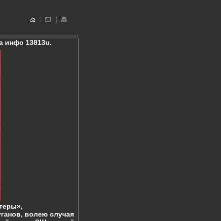
а инфо 13813u.
теры»,
ганов, волею случая