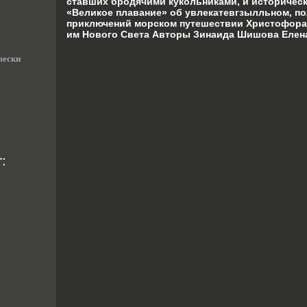
ставших бродячими кукольниками, и историче
«Великое плавание» об увлекатевгзылльном, по
приключений морском путешествии Христофора
им Нового Света Авторы Зинаида Шишова Елена
вески