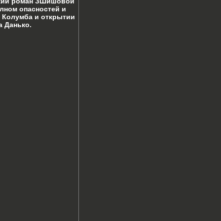
ский роман ЗШишовой
лном опасностей и
 Колумба и открытии
 Данько.