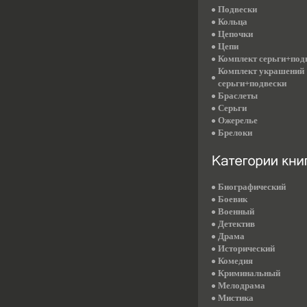
Подвески
Кольца
Цепочки
Цепи
Комплект серьги+под
Комплект украшений
серьги+подвески
Браслеты
Серьги
Ожерелье
Брелоки
Биографический
Боевик
Военный
Детектив
Драма
Исторический
Комедия
Криминальный
Мелодрама
Мистика