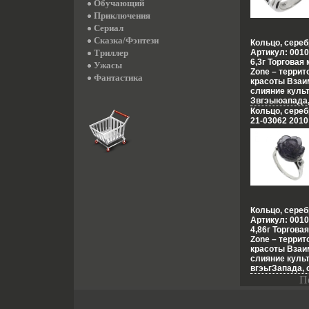
моды и тенде
Обучающий
воплотилось 
Приключения
Zen Zone Диз
Сериал
традиционном
украшений, к
Сказка/Фэнтези
Кольцо, сереб
образ Украшен
Триллер
Артикул: 0010
привилегию и
6,3г Торговая 
Ужасы
подчеркивать,
Zone – террит
Фантастика
свой неповто
красоты Взаи
приобретая пр
слияние культ
настроения и 
Звгэыюапада,
успехе.
и противопол
Кольцо, сереб
неонового Ток
21-03062 2010
французских 
роскошь инди
романтика ко
лазурных поб
моды и тенде
воплотилось 
шедвоьмьевра
изменили тра
создания укра
Кольцо, сереб
украшающих о
Артикул: 0010
Zone дарят в
4,86г Торгова
избранных – п
Zone – террит
создавать св
красоты Взаи
приобретая пр
слияние культ
настроения и 
вгэьгЗапада, 
успехе.
противополож
П
неонового Ток
французских 
роскошь инди