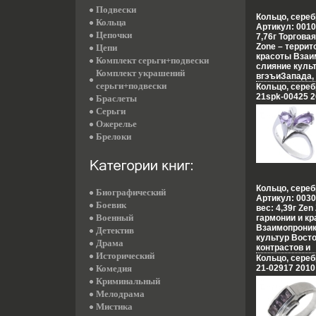
украшений, к
Подвески
образ Украшен
Кольцо, сереб
Кольца
привилегию и
Артикул: 0010
подчеркивать,
Цепочки
7,76г Торгова
свой неповто
Zone – террит
Цепи
приобретая пр
красоты Взаи
Комплект серьги+подвески
настроения и 
слияние культ
Комплект украшений
успехе.
вгэъиЗапада, 
серьги+подвески
противополож
Кольцо, сереб
неонового Ток
21spk-00425 2
Браслеты
французских 
Серьги
роскошь инди
Ожерелье
романтика ко
лазурных поб
Брелоки
моды и тенде
воплотилось 
шевоьлъдевра
изменили тра
создания укра
Кольцо, сереб
Биографический
украшающих о
Артикул: 003
Боевик
Zone дарят в
вес: 4,39г Zen
избранных – п
Военный
гармонии и к
создавать св
Взаимопроник
Детектив
приобретая пр
культур Восто
Драма
настроения и 
контрастов и
успехе.
Исторический
противгэъфв
Кольцо, сереб
Настроения не
Комедия
21-02917 2010
французских 
Криминальный
роскошь инди
Мелодрама
романтика ко
Мистика
лазурных поб