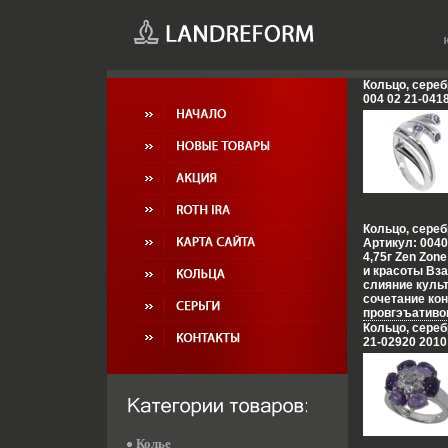
Кольцо, сереб
004 02 21-041
Кольцо, сереб
Артикул: 0040
4,75г Zen Zon
и красоты Вз
слияние культ
сочетание кон
провгэъативо
Настроения не
Кольцо, сереб
французских 
21-02920 2010
роскошь инди
романтика ко
лазурных поб
моды и тенде
воплотилось 
Zen Zone Диз
традиционном
Колье