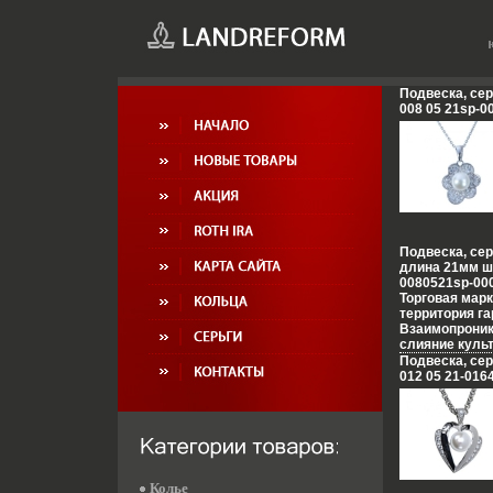
Подвеска, сер
008 05 21sp-0
Подвеска, сер
длина 21мм ш
0080521sp-000
Торговая марк
территория г
Взаимопроник
слияние культ
сочетание кон
Подвеска, сер
противополож
012 05 21-016
неонового Ток
французских 
роскошь инди
романтика ко
лазурных поб
моды и тенде
это воплотил
Колье