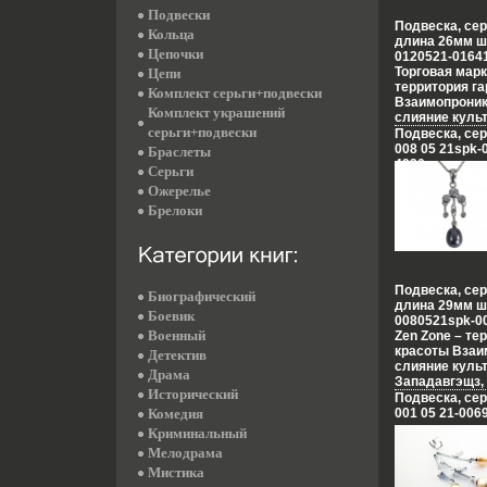
шедеврах Zen
Подвески
изменили тра
Подвеска, сер
Кольца
создания укра
длина 26мм ш
украшающих о
Цепочки
0120521-01641
Zone дарят в
Торговая марк
Цепи
избранных – п
территория г
Комплект серьги+подвески
создавать св
Взаимопроник
Комплект украшений
приобретая пр
слияние культ
настроения и 
серьги+подвески
сочетание кон
Подвеска, сер
успехе.
противополож
008 05 21spk-
Браслеты
неонового Ток
4930w.
Серьги
французских 
Ожерелье
роскошь инди
романтика ко
Брелоки
лазурных поб
моды и тенде
это воплотил
шедеврах Zen
изменили тра
Подвеска, сер
Биографический
создания укра
длина 29мм ш
Боевик
украшающих о
0080521spk-00
Zone дарят в
Военный
Zen Zone – те
избранных – п
красоты Взаи
Детектив
создавать св
слияние культ
Драма
приобретая пр
Западавгэщз, 
настроения и 
Исторический
противополож
Подвеска, сер
успехе.
неонового Ток
Комедия
001 05 21-006
французских 
Криминальный
роскошь инди
Мелодрама
романтика ко
Мистика
лазурных поб